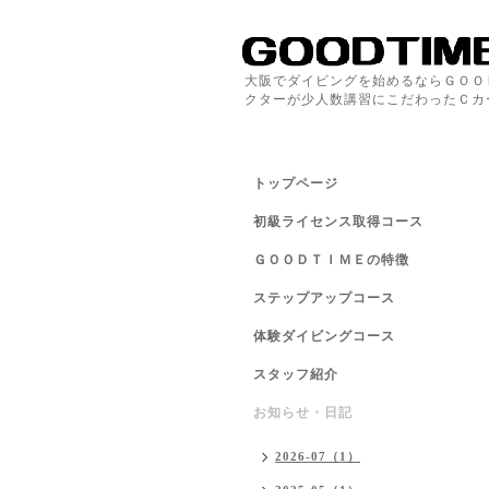
大阪でダイビングを始めるならＧＯＯ
クターが少人数講習にこだわったＣカ
トップページ
初級ライセンス取得コース
ＧＯＯＤＴＩＭＥの特徴
ステップアップコース
体験ダイビングコース
スタッフ紹介
お知らせ・日記
2026-07（1）