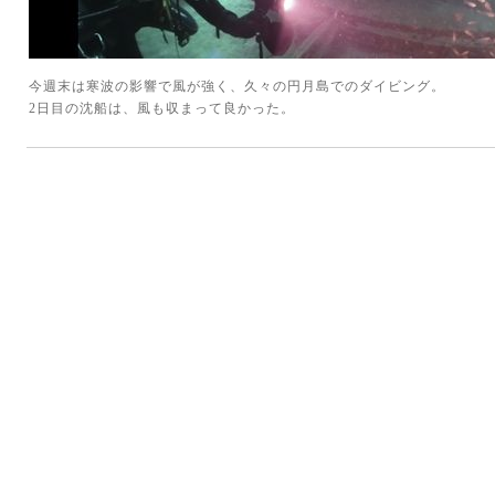
今週末は寒波の影響で風が強く、久々の円月島でのダイビング。
2日目の沈船は、風も収まって良かった。