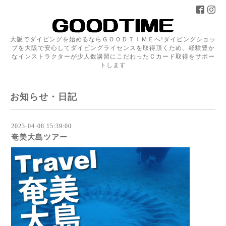
大阪でダイビングを始めるならＧＯＯＤＴＩＭＥへ!ダイビングショッ
プを大阪で安心してダイビングライセンスを取得頂くため、経験豊か
なインストラクターが少人数講習にこだわったＣカード取得をサポー
トします
お知らせ・日記
2023-04-08 15:39:00
奄美大島ツアー