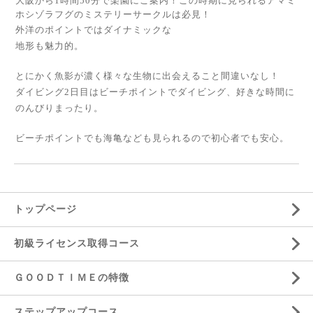
大阪から1時間50分で楽園にご案内！この時期に見られるアマミ
ホシゾラフグのミステリーサークルは必見！
外洋のポイントではダイナミックな
地形も魅力的。
とにかく魚影が濃く様々な生物に出会えること間違いなし！
ダイビング2日目はビーチポイントでダイビング、好きな時間に
のんびりまったり。
ビーチポイントでも海亀なども見られるので初心者でも安心。
トップページ
初級ライセンス取得コース
ＧＯＯＤＴＩＭＥの特徴
ステップアップコース