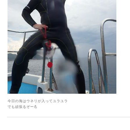
今日の海はウネリが入ってユラユラ
でも頑張るぞー💪