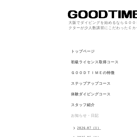
大阪でダイビングを始めるならＧＯＯ
クターが少人数講習にこだわったＣカ
トップページ
初級ライセンス取得コース
ＧＯＯＤＴＩＭＥの特徴
ステップアップコース
体験ダイビングコース
スタッフ紹介
お知らせ・日記
2026-07（1）