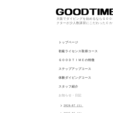
大阪でダイビングを始めるならＧＯＯ
クターが少人数講習にこだわったＣカ
トップページ
初級ライセンス取得コース
ＧＯＯＤＴＩＭＥの特徴
ステップアップコース
体験ダイビングコース
スタッフ紹介
お知らせ・日記
2026-07（1）