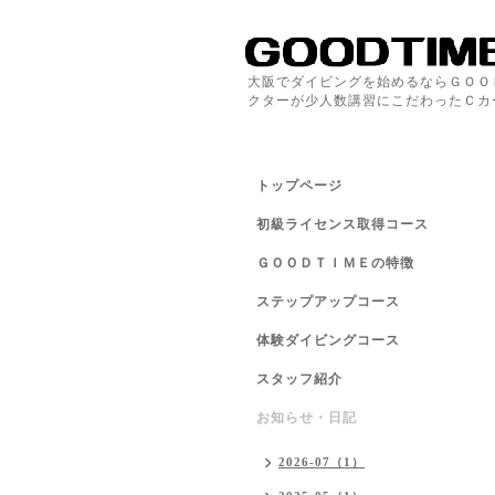
大阪でダイビングを始めるならＧＯＯ
クターが少人数講習にこだわったＣカ
トップページ
初級ライセンス取得コース
ＧＯＯＤＴＩＭＥの特徴
ステップアップコース
体験ダイビングコース
スタッフ紹介
お知らせ・日記
2026-07（1）