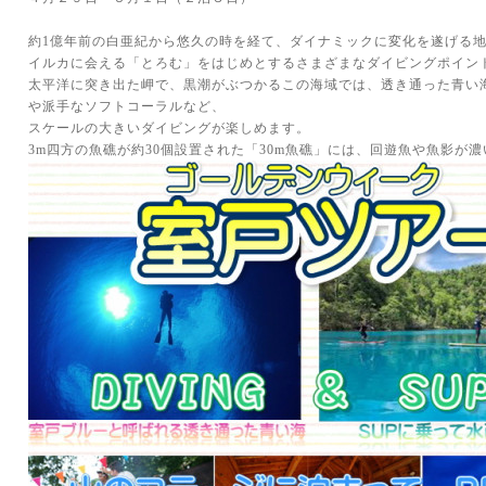
約1億年前の白亜紀から悠久の時を経て、ダイナミックに変化を遂げる
イルカに会える「とろむ」をはじめとするさまざまなダイビングポイン
太平洋に突き出た岬で、黒潮がぶつかるこの海域では、透き通った青い
や派手なソフトコーラルなど、
スケールの大きいダイビングが楽しめます。
3m四方の魚礁が約30個設置された「30m魚礁」には、回遊魚や魚影が