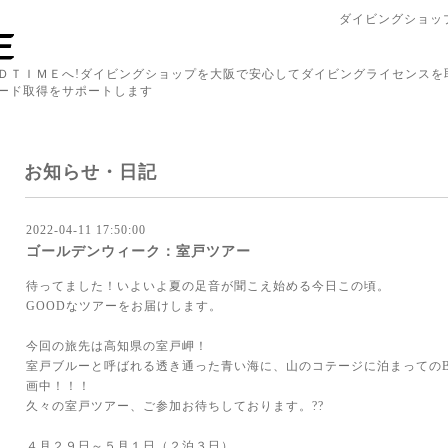
ダイビングショップ
ＤＴＩＭＥへ!ダイビングショップを大阪で安心してダイビングライセンスを
ード取得をサポートします
お知らせ・日記
2022-04-11 17:50:00
ゴールデンウィーク：室戸ツアー
待ってました！いよいよ夏の足音が聞こえ始める今日この頃。
GOODなツアーをお届けします。
今回の旅先は高知県の室戸岬！
室戸ブルーと呼ばれる透き通った青い海に、山のコテージに泊まってのB
画中！！！
久々の室戸ツアー、ご参加お待ちしております。??
４月２９日～５月１日（２泊３日）