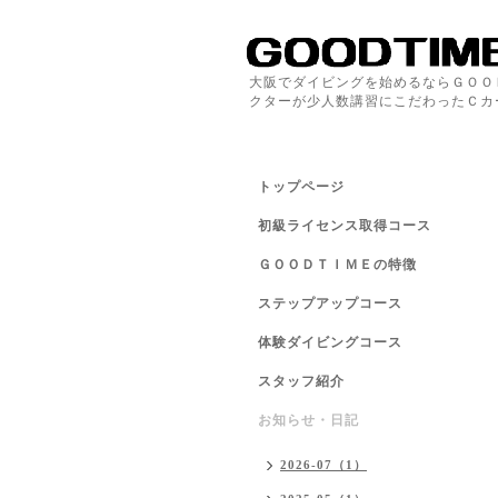
大阪でダイビングを始めるならＧＯＯ
クターが少人数講習にこだわったＣカ
トップページ
初級ライセンス取得コース
ＧＯＯＤＴＩＭＥの特徴
ステップアップコース
体験ダイビングコース
スタッフ紹介
お知らせ・日記
2026-07（1）