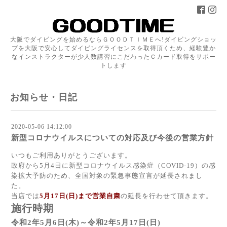
大阪でダイビングを始めるならＧＯＯＤＴＩＭＥへ!ダイビングショッ
プを大阪で安心してダイビングライセンスを取得頂くため、経験豊か
なインストラクターが少人数講習にこだわったＣカード取得をサポー
トします
お知らせ・日記
2020-05-06 14:12:00
新型コロナウイルスについての対応及び今後の営業方針
いつもご利用ありがとうございます。
政府から5月4日に新型コロナウイルス感染症（COVID-19）の感
染拡大予防のため、全国対象の緊急事態宣言が延長されまし
た。
当店では
5月17日(日)まで営業自粛
の延長を行わせて頂きます。
施行時期
令和2年5月6日(木)～令和2年5月17日(日)