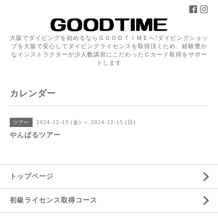
大阪でダイビングを始めるならＧＯＯＤＴＩＭＥへ!ダイビングショッ
プを大阪で安心してダイビングライセンスを取得頂くため、経験豊か
なインストラクターが少人数講習にこだわったＣカード取得をサポー
トします
カレンダー
2024-12-13 (金) ～ 2024-12-15 (日)
ツアー
やんばるツアー
トップページ
初級ライセンス取得コース