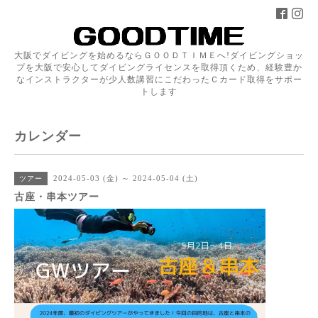
大阪でダイビングを始めるならＧＯＯＤＴＩＭＥへ!ダイビングショッ
プを大阪で安心してダイビングライセンスを取得頂くため、経験豊か
なインストラクターが少人数講習にこだわったＣカード取得をサポー
トします
カレンダー
2024-05-03 (金) ～ 2024-05-04 (土)
ツアー
古座・串本ツアー