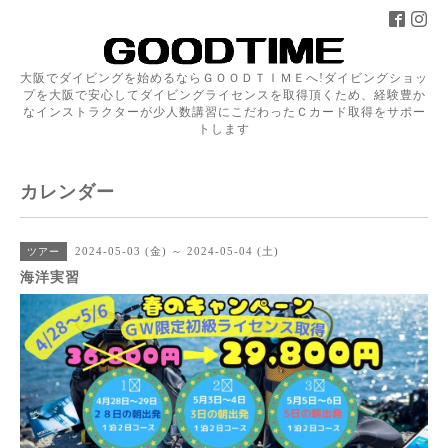
大阪でダイビングを始めるならＧＯＯＤＴＩＭＥへ!ダイビングショッ
プを大阪で安心してダイビングライセンスを取得頂くため、経験豊か
なインストラクターが少人数講習にこだわったＣカード取得をサポー
トします
カレンダー
2024-05-03 (金) ～ 2024-05-04 (土)
ツアー
海洋実習