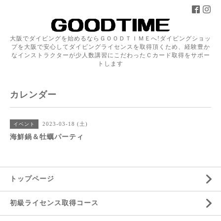
大阪でダイビングを始めるならＧＯＯＤＴＩＭＥへ!ダイビングショッ
プを大阪で安心してダイビングライセンスを取得頂くため、経験豊か
なインストラクターが少人数講習にこだわったＣカード取得をサポー
トします
カレンダー
2023-03-18 (土)
イベント
海鮮鍋＆牡蠣パーティ
トップページ
初級ライセンス取得コース